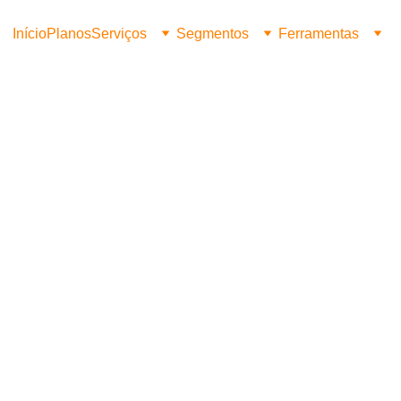
Início
Planos
Serviços
Segmentos
Ferramentas
Decole contabilidade & negócios
12/5/2025
1 min read